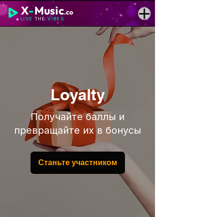
X
-
Music
.co
LIVE
THE
VIBES
Loyalty
Получайте баллы и
превращайте их в бонусы
Станьте участником