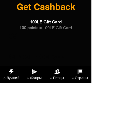
Get Cashback
100LE Gift Card
100 points
= 100LE Gift Card
03
Списать бонусы
100LE Gift Card
⌕ Лучший
⌕ Жанры
⌕ Певцы
⌕ Страны
100 баллов = Скидка 100% на
определенный товар
X Music
LIVE
THE
VIBES