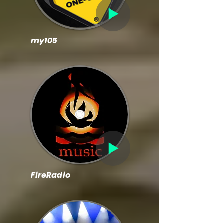
my105
FireRadio