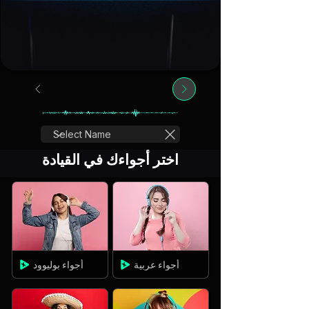
اختر أجواءك في القيادة
أجواء عربية
أجواء بوليوود