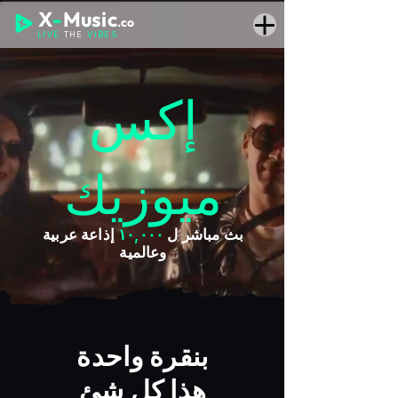
X
-
Music
.co
LIVE
THE
VIBES
إكس
ميوزيك
بث مباشر ل
١٠,٠٠٠
إذاعة عربية
وعالمية
بنقرة واحدة
هذا كل شئ