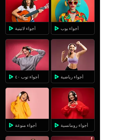
أجواء بوب
أجواء لاتينية
أجواء رياضية
أجواء توب ٤٠
أجواء رومانسية
أجواء منوعة