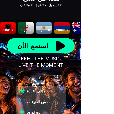
لا تسجيل. لا تطبيق. لا متاعب
Albania
Algeria
Argentina
Armenia
Australia
استمع الآن
FEEL THE MUSIC
LIVE THE MOMENT
مثالي للقيادة
جميع المنوعات
بث فوري