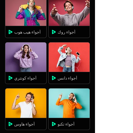
أجواء روك
أجواء هيب هوب
أجواء دانس
أجواء كونتري
أجواء تكنو
أجواء هاوس