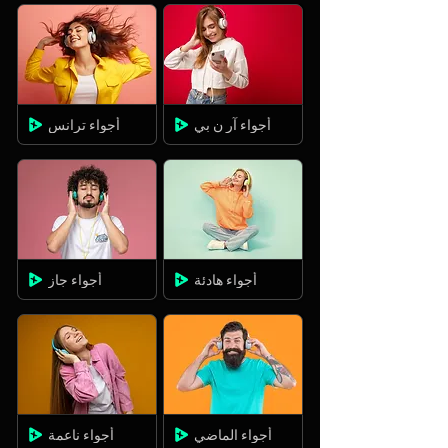
أجواء آر ن بي
أجواء ترانس
أجواء هادئة
أجواء جاز
أجواء الماضي
أجواء ناعمة