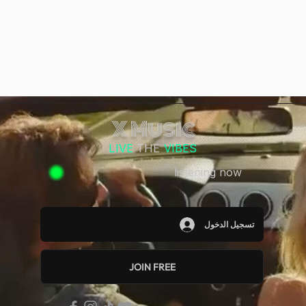
X Music
LIVE
THE
VIBES
listening now
تسجيل الدخول
JOIN FREE