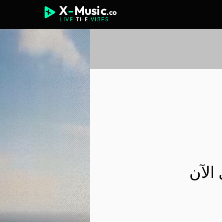
X
-
Music
.co
LIVE
THE
VIBES
الآن