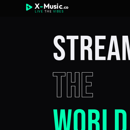
X
-
Music
.co
LIVE
THE
VIBES
STREA
THE
WORLD