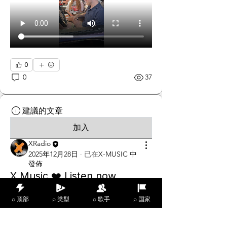
0
0
37
建議的文章
加入
XRadio
2025年12月28日
·
已在
X-MUSIC 中
發佈
X Music ❤️️ Listen now..
⌕ 顶部
⌕ 类型
⌕ 歌手
⌕ 国家