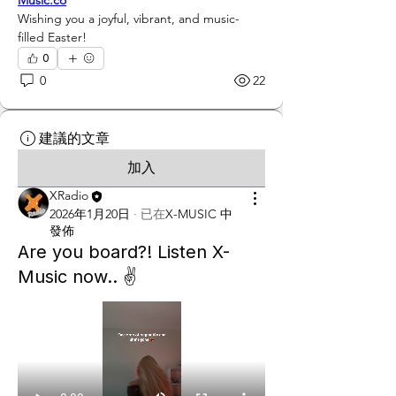
Music.co
Wishing you a joyful, vibrant, and music-
filled Easter!
0
0
22
建議的文章
加入
XRadio
2026年1月20日
·
已在
X-MUSIC 中
發佈
Are you board?! Listen X-
Music now.. ✌️