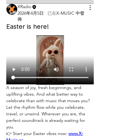
XRadio
2026年4月5日
·
已在
X-MUSIC 中發
佈
Easter is here!
A season of joy, fresh beginnings, and 
uplifting vibes. And what better way to 
celebrate than with music that moves you?
Let the rhythm flow while you celebrate, 
travel, or unwind. Wherever you are, the 
perfect soundtrack is already waiting for 
you.
👉 Start your Easter vibes now: 
www.X-