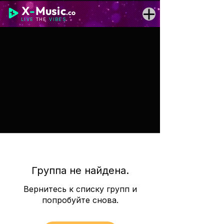
X
-
Music
.co
LIVE
THE
VIBES
Группа не найдена.
Вернитесь к списку групп и
попробуйте снова.