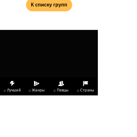
К списку групп
⌕ Лучший
⌕ Жанры
⌕ Певцы
⌕ Страны
X Music
LIVE
THE
VIBES
listening now