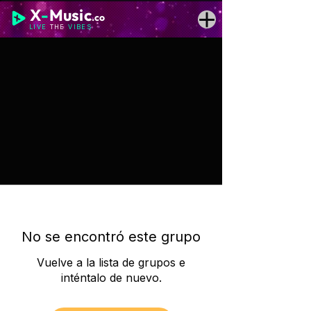
X
-
Music
.co
LIVE
THE
VIBES
No se encontró este grupo
Vuelve a la lista de grupos e
inténtalo de nuevo.