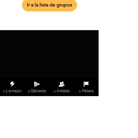
Ir a la lista de grupos
⌕ La mejor
⌕ Géneros
⌕ Artistas
⌕ Países
X Music
LIVE
THE
VIBES
listening now