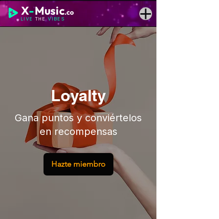
X
-
Music
.co
LIVE
THE
VIBES
Loyalty
Gana puntos y conviértelos
en recompensas
Hazte miembro