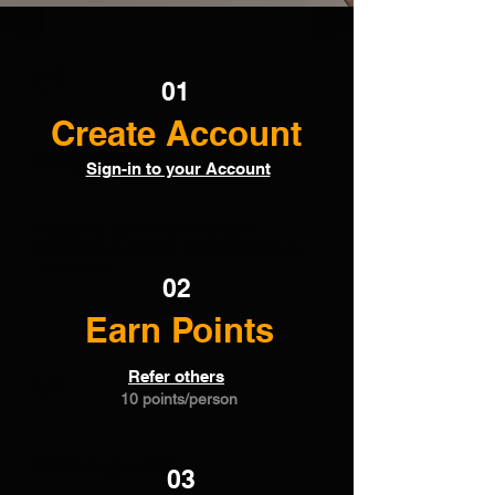
01
01
Create Account
Regístrate
Sign-in to your Account
Regístrate como miembro para
comenzar a disfrutar del programa de
fidelización
02
Earn Points
Refer others
02
10 points/person
Gana puntos
03