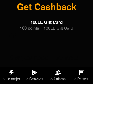
Get Cashback
100LE Gift Card
100 points
= 100LE Gift Card
03
Canjea recompensas
100LE Gift Card
⌕ La mejor
⌕ Géneros
⌕ Artistas
⌕ Países
100 puntos = 100% de descuento un
producto específico
X Music
LIVE
THE
VIBES