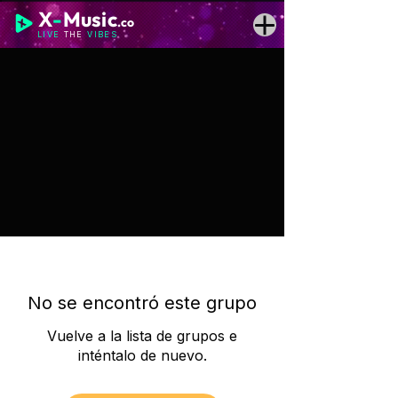
X
-
Music
.co
LIVE
THE
VIBES
No se encontró este grupo
Vuelve a la lista de grupos e
inténtalo de nuevo.