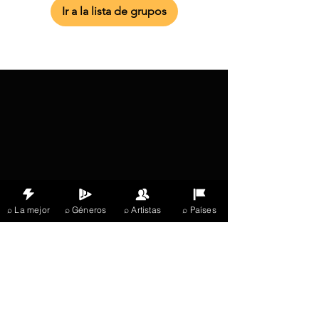
Ir a la lista de grupos
⌕ La mejor
⌕ Géneros
⌕ Artistas
⌕ Países
X Music
LIVE
THE
VIBES
listening now