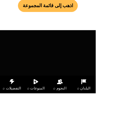
اذهب إلى قائمة المجموعة
⌕ البلدان
⌕ النجوم
⌕ المنوعات
⌕ التفضيلات
X Music
LIVE
THE
VIBES
listening now